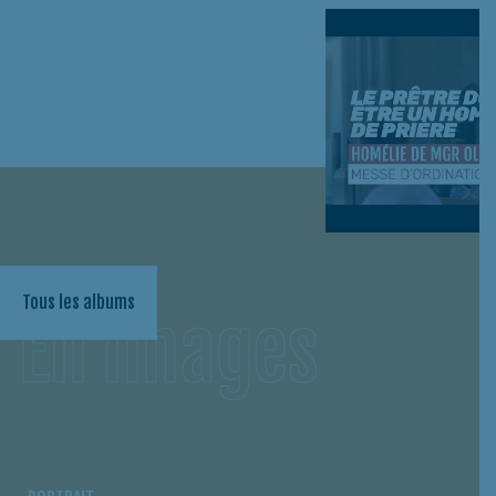
Ordinations
Homélie de la 
Tous les albums
En images
presbytérales 2026
ordinations
presbytérales 
Voir l’album
Voir la vidéo